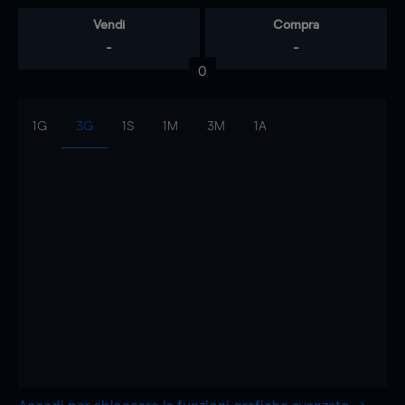
Vendi
Compra
-
-
0
1G
3G
1S
1M
3M
1A