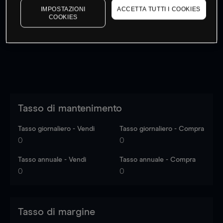
IMPOSTAZIONI
ACCETTA TUTTI I COOKIES
I prezzi sono solo indicativi.
Accedi
per vedere gli ultimi
COOKIES
dati di mercato
Log in
to see latest market data
Tasso di mantenimento
Tasso giornaliero - Vendi
Tasso giornaliero - Compra
0
0
Tasso annuale - Vendi
Tasso annuale - Compra
0
0
Tasso di margine