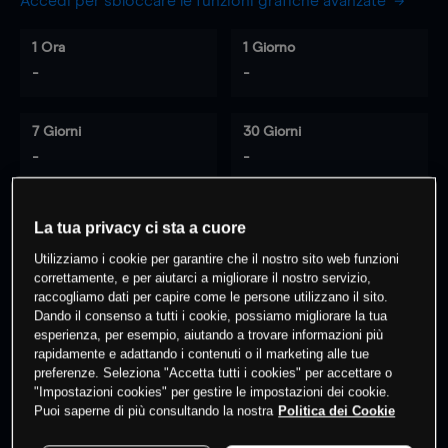
Accedi per sbloccare le funzioni grafiche avanzate
1 Ora
1 Giorno
-
-
7 Giorni
30 Giorni
-
-
La tua privacy ci sta a cuore
0
% dei clienti hanno posizioni
su
Utilizziamo i cookie per garantire che il nostro sito web funzioni
questo prodotto
correttamente, e per aiutarci a migliorare il nostro servizio,
raccogliamo dati per capire come le persone utilizzano il sito.
Dando il consenso a tutti i cookie, possiamo migliorare la tua
esperienza, per esempio, aiutando a trovare informazioni più
Fai trading
rapidamente e adattando i contenuti o il marketing alle tue
preferenze. Seleziona "Accetta tutti i cookies" per accettare o
"Impostazioni cookies" per gestire le impostazioni dei cookie.
Puoi saperne di più consultando la nostra
Politica dei Cookie