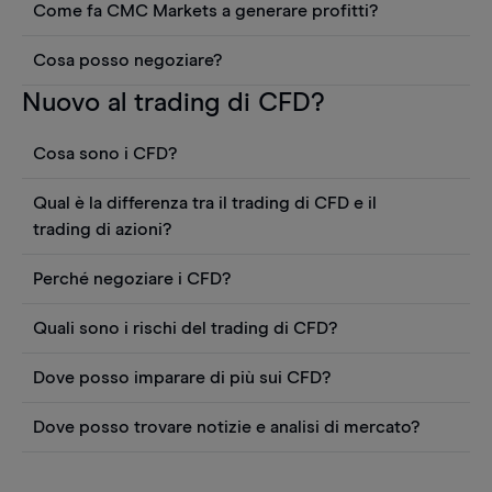
a rispettare rigorosi requisiti legali. Questi
per effettuare un'operazione di negoziazione.
Come fa CMC Markets a generare profitti?
autorizzata e regolamentata dall'Autorità federale
determinano il modo in cui conduciamo la nostra
I nostri ricavi provengono principalmente dai
tedesca di vigilanza finanziaria (Bundesanstalt für
attività e includono l'obbligo di trattare in modo
Cosa posso negoziare?
nostri spread e dalle commissioni, mentre altre
Finanzdienstleistungsaufsicht - BaFin). CMC
equo con i clienti. In questo modo saprete
Con CMC Markets si ottiene l'accesso a oltre
Nuovo al trading di CFD?
spese - come i costi di detenzione overnight -
Markets Germany GmbH è conforme ai requisiti
sempre qual è la vostra posizione.
12.000 prodotti finanziari tramite CFD. Potete
danno un piccolo contributo al nostro fatturato
del §84 della legge tedesca sulla negoziazione di
trovare una panoramica dei prodotti più popolari
complessivo.
Cosa sono i CFD?
titoli (WpHG) per quanto riguarda i fondi dei
qui
.
clienti. Detiene i fondi dei clienti privati
I contratti per differenza ("CFD") sono prodotti
Qual è la differenza tra il trading di CFD e il
separatamente dai propri fondi in conti bancari
derivati che permettono di fare trading sul
trading di azioni?
segregati. Nell'improbabile caso in cui CMC
movimento di prezzo delle attività finanziarie
Markets Germany GmbH fosse posta in
La più grande differenza tra il trading di CFD e il
sottostanti (come materie prime, valute, indici,
Perché negoziare i CFD?
liquidazione (altrimenti detto evento di “primary
trading fisico di azioni è che puoi speculare sul
criptovalute, azioni, ETF e titoli di stato).
pooling”), ai clienti al dettaglio sarebbero restituiti
Il trading di CFD fornisce un modo conveniente e
movimento di prezzo di un'azione senza
Quali sono i rischi del trading di CFD?
Il risultato del trading di un CFD (profitto o
i loro fondi segregati, da cui sarebbero dedotti i
flessibile per fare trading sui mercati finanziari
possedere l'azione sottostante. Quindi, puoi
I CFD sono prodotti a leva, il che significa che
perdita) è calcolato dalla differenza tra il prezzo di
costi amministrativi per la gestione e la
globali. Uno dei vantaggi principali del trading con
scommettere su prezzi in aumento o in
Dove posso imparare di più sui CFD?
puoi ottenere esposizione sui mercati
entrata e quello di uscita. Con i CFD hai
distribuzione di questi ultimi., In caso di fallimento
i CFD è che puoi negoziare utilizzando il margine
diminuzione (andare lungo o corto), e fare profitti
La nostra area di apprendimento fornisce
depositando solo una percentuale del valore
l'opportunità di muovere più capitale sui mercati
dei depositi dei clienti a causa della violazione
o la leva finanziaria. Questo significa che non è
se il mercato si muove a tuo favore, o fare perdite
Dove posso trovare notizie e analisi di mercato?
un'introduzione completa al trading di CFD. Dalla
totale della negoziazione che desideri inserire.
con lo stesso investimento di capitale che con un
dell'obbligo di contabilità separata, l'indennizzo
necessario depositare l'intero valore della tua
se si muove contro di te. Nel trading azionario
Rimani aggiornato sugli attuali eventi economici e
comprensione della leva finanziaria a esempi di
Questo significa che, così come puoi ottenere un
investimento diretto in un'attività sottostante.
corrisposto ai clienti dai sistemi di indennizzo di il
posizione. Fare trading a margine significa che
tradizionale, invece, si stipula un contratto per
impara cosa sta muovendo i mercati finanziari