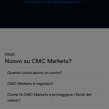
Prova un conto demo gratuito
FAQS
Nuovo su CMC Markets?
Quanto costa aprire un conto?
Non ci sono costi per aprire un conto CFD reale.
CMC Markets è regolato?
Puoi anche visualizzare gratuitamente i prezzi e
CMC Markets Germany GmbH è un broker
utilizzare strumenti come grafici, notizie Reuters
Come fa CMC Markets a proteggere i fondi dei
regolamentato dall'Autorità federale tedesca di
o rapporti quantitativi sui titoli azionari di
clienti?
vigilanza finanziaria (BaFin). Siamo pertanto tenuti
Morningstar. Dovrai depositare fondi sul tuo conto
CMC Markets Germany GmbH è una società