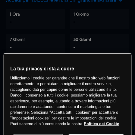
Accedi per sbloccare le funzioni grafiche avanzate
1 Ora
1 Giorno
-
-
7 Giorni
30 Giorni
-
-
La tua privacy ci sta a cuore
0
% dei clienti hanno posizioni
su
Utilizziamo i cookie per garantire che il nostro sito web funzioni
questo prodotto
correttamente, e per aiutarci a migliorare il nostro servizio,
raccogliamo dati per capire come le persone utilizzano il sito.
Dando il consenso a tutti i cookie, possiamo migliorare la tua
esperienza, per esempio, aiutando a trovare informazioni più
Fai trading
rapidamente e adattando i contenuti o il marketing alle tue
preferenze. Seleziona "Accetta tutti i cookies" per accettare o
"Impostazioni cookies" per gestire le impostazioni dei cookie.
Puoi saperne di più consultando la nostra
Politica dei Cookie