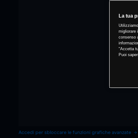
La tua p
Utilizziamo
migliorare 
consenso a
informazion
"Accetta tu
Puoi saper
Accedi per sbloccare le funzioni grafiche avanzate