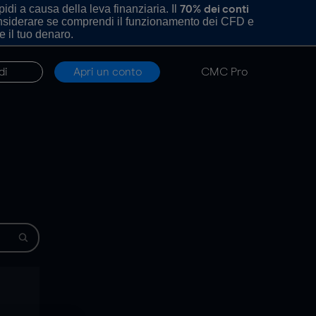
di a causa della leva finanziaria. Il
70% dei conti
onsiderare se comprendi il funzionamento dei CFD e
e il tuo denaro.
di
Apri un conto
CMC Pro