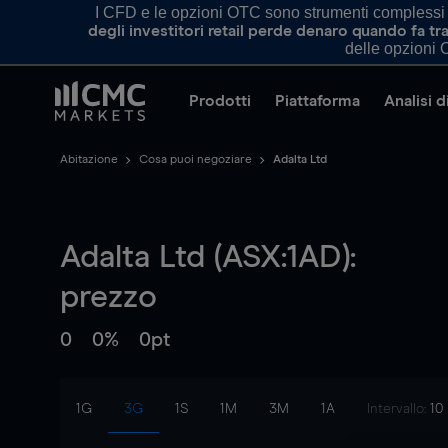
I CFD e le opzioni OTC sono strumenti complessi e 
degli investitori retail perde denaro quando fa 
delle opzioni O
Prodotti
Piattaforma
Analisi 
Abitazione
Cosa puoi negoziare
Adalta Ltd
Adalta Ltd (ASX:1AD):
prezzo
0
0%
0pt
1G
3G
1S
1M
3M
1A
Intervallo:
10