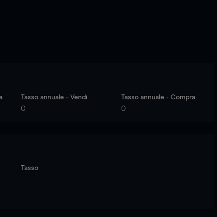
a
Tasso annuale - Vendi
Tasso annuale - Compra
0
0
Tasso