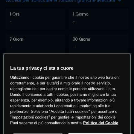
Accedi per sbloccare le funzioni grafiche avanzate
1 Ora
1 Giorno
-
-
7 Giorni
30 Giorni
-
-
La tua privacy ci sta a cuore
0
% dei clienti hanno posizioni
su
Utilizziamo i cookie per garantire che il nostro sito web funzioni
questo prodotto
correttamente, e per aiutarci a migliorare il nostro servizio,
raccogliamo dati per capire come le persone utilizzano il sito.
Dando il consenso a tutti i cookie, possiamo migliorare la tua
esperienza, per esempio, aiutando a trovare informazioni più
Fai trading
rapidamente e adattando i contenuti o il marketing alle tue
preferenze. Seleziona "Accetta tutti i cookies" per accettare o
"Impostazioni cookies" per gestire le impostazioni dei cookie.
Puoi saperne di più consultando la nostra
Politica dei Cookie