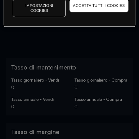
IMPOSTAZIONI
ACCETTA TUTTI I COOKIES
I prezzi sono solo indicativi.
Accedi
per vedere gli ultimi
COOKIES
dati di mercato
Log in
to see latest market data
Tasso di mantenimento
Tasso giornaliero - Vendi
Tasso giornaliero - Compra
0
0
Tasso annuale - Vendi
Tasso annuale - Compra
0
0
Tasso di margine