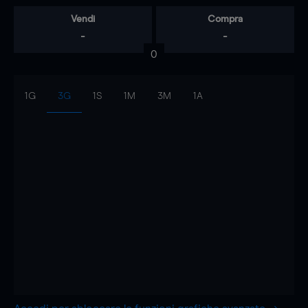
Vendi
Compra
-
-
0
1G
3G
1S
1M
3M
1A