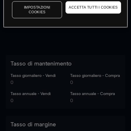
I prezzi sono solo indicativi.
Accedi
per vedere gli ultimi
IMPOSTAZIONI
ACCETTA TUTTI I COOKIES
dati di mercato
Log in
to see latest market data
COOKIES
Tasso di mantenimento
Tasso giornaliero - Vendi
Tasso giornaliero - Compra
0
0
Tasso annuale - Vendi
Tasso annuale - Compra
0
0
Tasso di margine