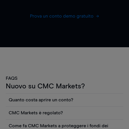
Prova un conto demo gratuito
FAQS
Nuovo su CMC Markets?
Quanto costa aprire un conto?
Non ci sono costi per aprire un conto CFD reale.
CMC Markets è regolato?
Puoi anche visualizzare gratuitamente i prezzi e
CMC Markets Germany GmbH è un broker
utilizzare strumenti come grafici, notizie Reuters
Come fa CMC Markets a proteggere i fondi dei