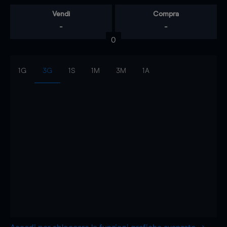
Vendi
Compra
-
-
0
1G
3G
1S
1M
3M
1A