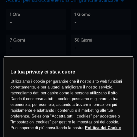
Accedi per sbloccare le funzioni grafiche avanzate
1 Ora
1 Giorno
-
-
7 Giorni
30 Giorni
-
-
La tua privacy ci sta a cuore
0
% dei clienti hanno posizioni
su
Utilizziamo i cookie per garantire che il nostro sito web funzioni
questo prodotto
correttamente, e per aiutarci a migliorare il nostro servizio,
raccogliamo dati per capire come le persone utilizzano il sito.
Dando il consenso a tutti i cookie, possiamo migliorare la tua
Fai trading
esperienza, per esempio, aiutando a trovare informazioni più
rapidamente e adattando i contenuti o il marketing alle tue
preferenze. Seleziona "Accetta tutti i cookies" per accettare o
"Impostazioni cookies" per gestire le impostazioni dei cookie.
Puoi saperne di più consultando la nostra
Politica dei Cookie