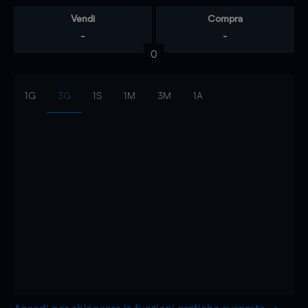
Vendi
Compra
-
-
0
1G
3G
1S
1M
3M
1A