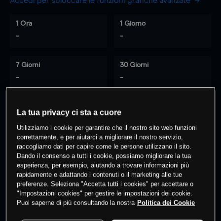
Accedi per sbloccare le funzioni grafiche avanzate
1 Ora
1 Giorno
-
-
7 Giorni
30 Giorni
-
-
La tua privacy ci sta a cuore
0
% dei clienti hanno posizioni
su
Utilizziamo i cookie per garantire che il nostro sito web funzioni
questo prodotto
correttamente, e per aiutarci a migliorare il nostro servizio,
raccogliamo dati per capire come le persone utilizzano il sito.
Dando il consenso a tutti i cookie, possiamo migliorare la tua
esperienza, per esempio, aiutando a trovare informazioni più
Fai trading
rapidamente e adattando i contenuti o il marketing alle tue
preferenze. Seleziona "Accetta tutti i cookies" per accettare o
"Impostazioni cookies" per gestire le impostazioni dei cookie.
Puoi saperne di più consultando la nostra
Politica dei Cookie