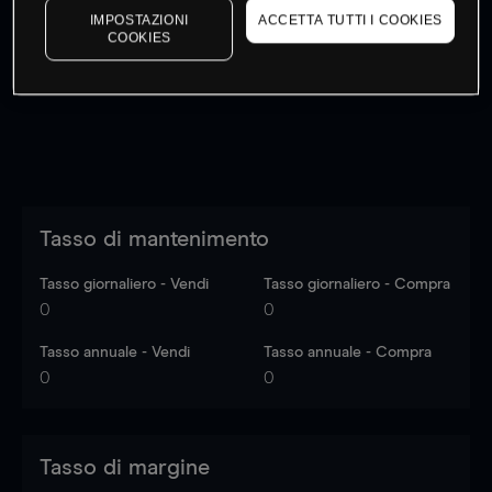
IMPOSTAZIONI
ACCETTA TUTTI I COOKIES
I prezzi sono solo indicativi.
Accedi
per vedere gli ultimi
COOKIES
dati di mercato
Log in
to see latest market data
Tasso di mantenimento
Tasso giornaliero - Vendi
Tasso giornaliero - Compra
0
0
Tasso annuale - Vendi
Tasso annuale - Compra
0
0
Tasso di margine