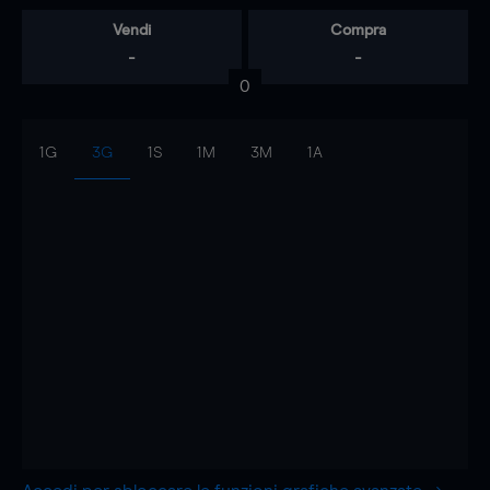
Vendi
Compra
-
-
0
1G
3G
1S
1M
3M
1A