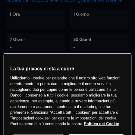
Accedi per sbloccare le funzioni grafiche avanzate
1 Ora
1 Giorno
-
-
7 Giorni
30 Giorni
-
-
La tua privacy ci sta a cuore
0
% dei clienti hanno posizioni
su
Utilizziamo i cookie per garantire che il nostro sito web funzioni
questo prodotto
correttamente, e per aiutarci a migliorare il nostro servizio,
raccogliamo dati per capire come le persone utilizzano il sito.
Dando il consenso a tutti i cookie, possiamo migliorare la tua
esperienza, per esempio, aiutando a trovare informazioni più
Fai trading
rapidamente e adattando i contenuti o il marketing alle tue
preferenze. Seleziona "Accetta tutti i cookies" per accettare o
"Impostazioni cookies" per gestire le impostazioni dei cookie.
Puoi saperne di più consultando la nostra
Politica dei Cookie