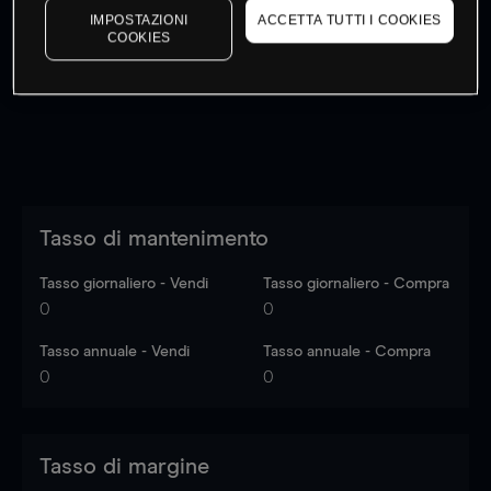
IMPOSTAZIONI
ACCETTA TUTTI I COOKIES
I prezzi sono solo indicativi.
Accedi
per vedere gli ultimi
COOKIES
dati di mercato
Log in
to see latest market data
Tasso di mantenimento
Tasso giornaliero - Vendi
Tasso giornaliero - Compra
0
0
Tasso annuale - Vendi
Tasso annuale - Compra
0
0
Tasso di margine