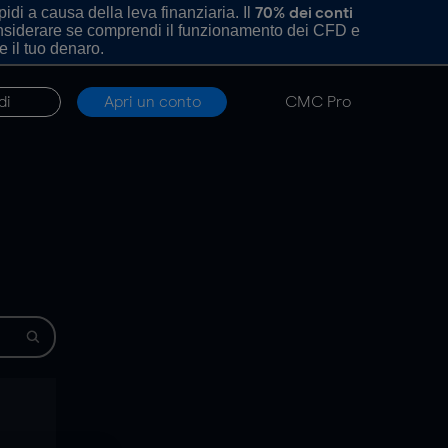
di a causa della leva finanziaria. Il
70% dei conti
onsiderare se comprendi il funzionamento dei CFD e
e il tuo denaro.
di
Apri un conto
CMC Pro