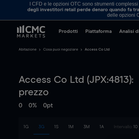
I CFD e le opzioni OTC sono strumenti complessi e 
degli investitori retail perde denaro quando fa 
delle opzioni O
Prodotti
Piattaforma
Analisi 
Abitazione
Cosa puoi negoziare
Access Co Ltd
Access Co Ltd (JPX:4813):
prezzo
0
0%
0pt
1G
3G
1S
1M
3M
1A
Intervallo:
10