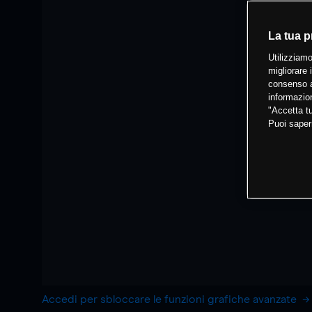
La tua p
Utilizziamo
migliorare 
consenso a
informazion
"Accetta tu
Puoi saper
Accedi per sbloccare le funzioni grafiche avanzate