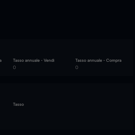
a
Tasso annuale - Vendi
Tasso annuale - Compra
0
0
Tasso