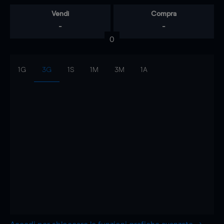
Vendi
Compra
-
-
0
1G
3G
1S
1M
3M
1A