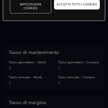
IMPOSTAZIONI
ACCETTA TUTTI I COOKIES
I prezzi sono solo indicativi.
Accedi
per vedere gli ultimi
COOKIES
dati di mercato
Log in
to see latest market data
Tasso di mantenimento
Tasso giornaliero - Vendi
Tasso giornaliero - Compra
0
0
Tasso annuale - Vendi
Tasso annuale - Compra
0
0
Tasso di margine