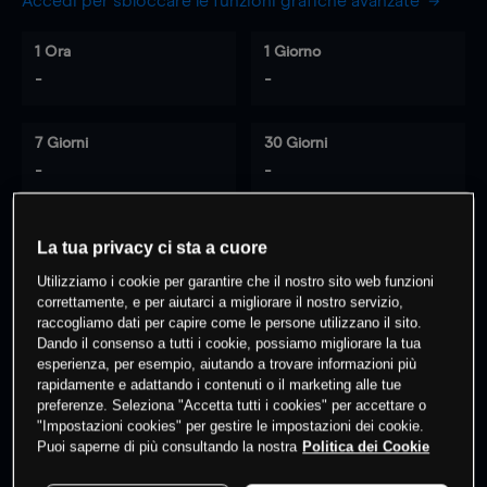
Accedi per sbloccare le funzioni grafiche avanzate
1 Ora
1 Giorno
-
-
7 Giorni
30 Giorni
-
-
La tua privacy ci sta a cuore
0
% dei clienti hanno posizioni
su
Utilizziamo i cookie per garantire che il nostro sito web funzioni
questo prodotto
correttamente, e per aiutarci a migliorare il nostro servizio,
raccogliamo dati per capire come le persone utilizzano il sito.
Dando il consenso a tutti i cookie, possiamo migliorare la tua
esperienza, per esempio, aiutando a trovare informazioni più
Fai trading
rapidamente e adattando i contenuti o il marketing alle tue
preferenze. Seleziona "Accetta tutti i cookies" per accettare o
"Impostazioni cookies" per gestire le impostazioni dei cookie.
Puoi saperne di più consultando la nostra
Politica dei Cookie