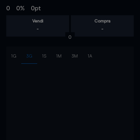
0
0%
0pt
Vendi
Compra
-
-
0
1G
3G
1S
1M
3M
1A