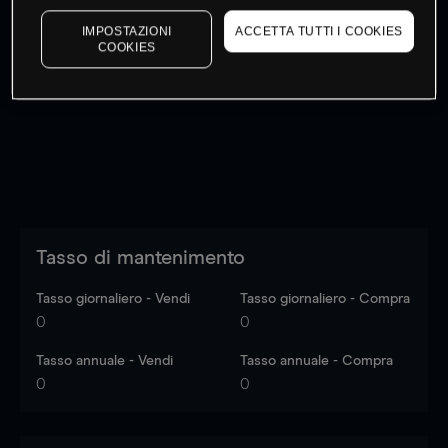
IMPOSTAZIONI
ACCETTA TUTTI I COOKIES
COOKIES
I prezzi sono solo indicativi.
Accedi
per vedere gli ultimi
dati di mercato
Log in
to see latest market data
Tasso di mantenimento
Tasso giornaliero - Vendi
Tasso giornaliero - Compra
0
0
Tasso annuale - Vendi
Tasso annuale - Compra
0
0