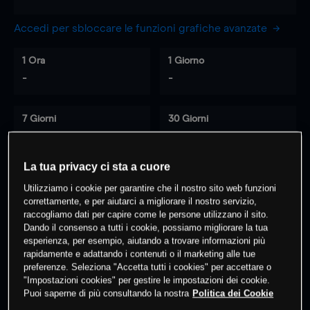
Accedi per sbloccare le funzioni grafiche avanzate
1 Ora
1 Giorno
-
-
7 Giorni
30 Giorni
-
-
La tua privacy ci sta a cuore
Utilizziamo i cookie per garantire che il nostro sito web funzioni
0
% dei clienti hanno posizioni
su
correttamente, e per aiutarci a migliorare il nostro servizio,
questo prodotto
raccogliamo dati per capire come le persone utilizzano il sito.
Dando il consenso a tutti i cookie, possiamo migliorare la tua
esperienza, per esempio, aiutando a trovare informazioni più
rapidamente e adattando i contenuti o il marketing alle tue
Fai trading
preferenze. Seleziona "Accetta tutti i cookies" per accettare o
"Impostazioni cookies" per gestire le impostazioni dei cookie.
Puoi saperne di più consultando la nostra
Politica dei Cookie