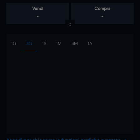
Vendi
Compra
-
-
0
1G
3G
1S
1M
3M
1A