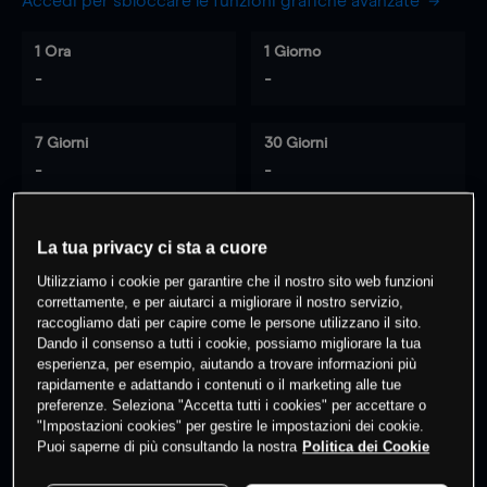
Accedi per sbloccare le funzioni grafiche avanzate
1 Ora
1 Giorno
-
-
7 Giorni
30 Giorni
-
-
La tua privacy ci sta a cuore
0
% dei clienti hanno posizioni
su
Utilizziamo i cookie per garantire che il nostro sito web funzioni
questo prodotto
correttamente, e per aiutarci a migliorare il nostro servizio,
raccogliamo dati per capire come le persone utilizzano il sito.
Dando il consenso a tutti i cookie, possiamo migliorare la tua
esperienza, per esempio, aiutando a trovare informazioni più
Fai trading
rapidamente e adattando i contenuti o il marketing alle tue
preferenze. Seleziona "Accetta tutti i cookies" per accettare o
"Impostazioni cookies" per gestire le impostazioni dei cookie.
Puoi saperne di più consultando la nostra
Politica dei Cookie