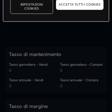
IMPOSTAZIONI
ACCETTA TUTTI I COOKIES
I prezzi sono solo indicativi.
Accedi
per vedere gli ultimi
COOKIES
dati di mercato
Log in
to see latest market data
Tasso di mantenimento
Tasso giornaliero - Vendi
Tasso giornaliero - Compra
0
0
Tasso annuale - Vendi
Tasso annuale - Compra
0
0
Tasso di margine