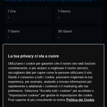
Accedi per sbloccare le funzioni grafiche avanzate
1 Ora
1 Giorno
-
-
7 Giorni
30 Giorni
-
-
La tua privacy ci sta a cuore
0
% dei clienti hanno posizioni
su
Utilizziamo i cookie per garantire che il nostro sito web funzioni
questo prodotto
correttamente, e per aiutarci a migliorare il nostro servizio,
raccogliamo dati per capire come le persone utilizzano il sito.
Dando il consenso a tutti i cookie, possiamo migliorare la tua
Fai trading
esperienza, per esempio, aiutando a trovare informazioni più
rapidamente e adattando i contenuti o il marketing alle tue
preferenze. Seleziona "Accetta tutti i cookies" per accettare o
"Impostazioni cookies" per gestire le impostazioni dei cookie.
Puoi saperne di più consultando la nostra
Politica dei Cookie