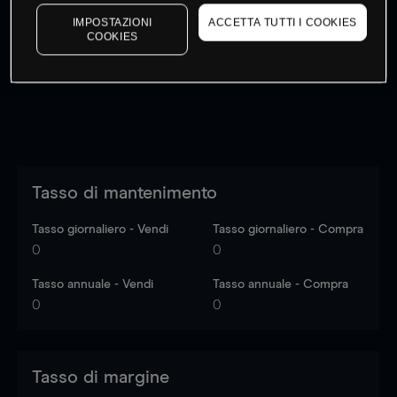
I prezzi sono solo indicativi.
Accedi
per vedere gli ultimi
IMPOSTAZIONI
ACCETTA TUTTI I COOKIES
dati di mercato
Log in
to see latest market data
COOKIES
Tasso di mantenimento
Tasso giornaliero - Vendi
Tasso giornaliero - Compra
0
0
Tasso annuale - Vendi
Tasso annuale - Compra
0
0
Tasso di margine