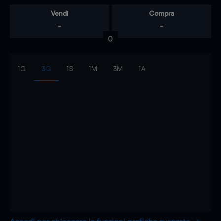
Vendi
Compra
-
-
0
1G
3G
1S
1M
3M
1A