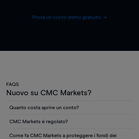
Prova un conto demo gratuito
FAQS
Nuovo su CMC Markets?
Quanto costa aprire un conto?
Non ci sono costi per aprire un conto CFD reale.
CMC Markets è regolato?
Puoi anche visualizzare gratuitamente i prezzi e
CMC Markets Germany GmbH è un broker
utilizzare strumenti come grafici, notizie Reuters
Come fa CMC Markets a proteggere i fondi dei