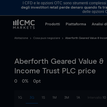
I CFD e le opzioni OTC sono strumenti complessi e 
degli investitori retail perde denaro quando fa 
delle opzioni O
Prodotti
Piattaforma
Analisi 
Abitazione
Cosa puoi negoziare
Aberforth Geared Value & Inco
Aberforth Geared Value &
Income Trust PLC
price
0
0%
0pt
1G
3G
1S
1M
3M
1A
Intervallo:
10