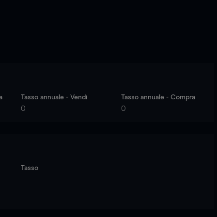
a
Tasso annuale - Vendi
Tasso annuale - Compra
0
0
Tasso