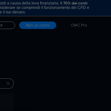
di a causa della leva finanziaria. Il
70% dei conti
onsiderare se comprendi il funzionamento dei CFD e
e il tuo denaro.
di
Apri un conto
CMC Pro