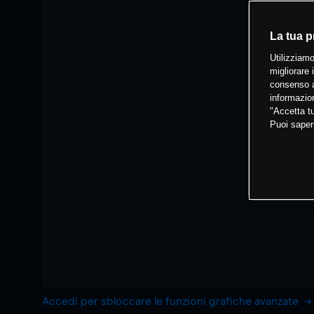
La tua p
Utilizziamo
migliorare 
consenso a
informazion
"Accetta tu
Puoi saper
Accedi per sbloccare le funzioni grafiche avanzate