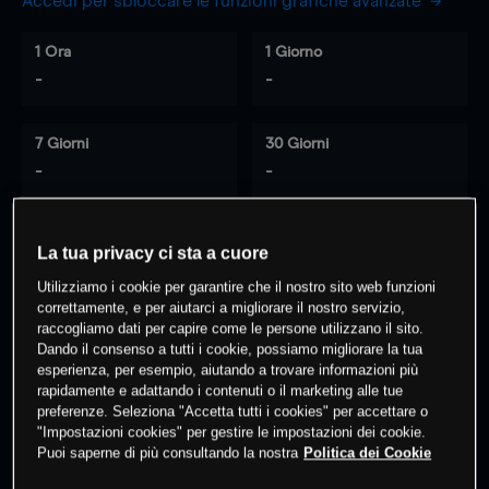
Accedi per sbloccare le funzioni grafiche avanzate
1 Ora
1 Giorno
-
-
7 Giorni
30 Giorni
-
-
La tua privacy ci sta a cuore
0
% dei clienti hanno posizioni
su
Utilizziamo i cookie per garantire che il nostro sito web funzioni
questo prodotto
correttamente, e per aiutarci a migliorare il nostro servizio,
raccogliamo dati per capire come le persone utilizzano il sito.
Dando il consenso a tutti i cookie, possiamo migliorare la tua
Fai trading
esperienza, per esempio, aiutando a trovare informazioni più
rapidamente e adattando i contenuti o il marketing alle tue
preferenze. Seleziona "Accetta tutti i cookies" per accettare o
"Impostazioni cookies" per gestire le impostazioni dei cookie.
Puoi saperne di più consultando la nostra
Politica dei Cookie