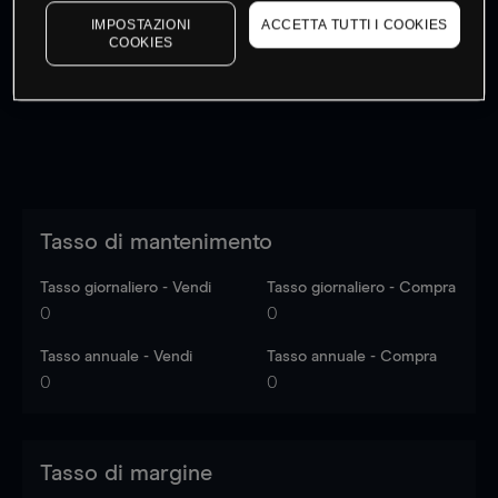
I prezzi sono solo indicativi.
Accedi
per vedere gli ultimi
IMPOSTAZIONI
ACCETTA TUTTI I COOKIES
COOKIES
dati di mercato
Log in
to see latest market data
Tasso di mantenimento
Tasso giornaliero - Vendi
Tasso giornaliero - Compra
0
0
Tasso annuale - Vendi
Tasso annuale - Compra
0
0
Tasso di margine