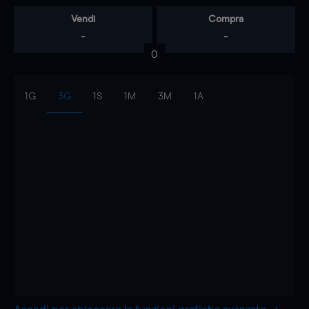
Vendi
Compra
-
-
0
1G
3G
1S
1M
3M
1A