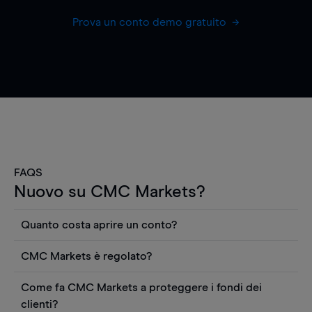
Prova un conto demo gratuito
FAQS
Nuovo su CMC Markets?
Quanto costa aprire un conto?
Non ci sono costi per aprire un conto CFD reale.
CMC Markets è regolato?
Puoi anche visualizzare gratuitamente i prezzi e
CMC Markets Germany GmbH è un broker
utilizzare strumenti come grafici, notizie Reuters
Come fa CMC Markets a proteggere i fondi dei
regolamentato dall'Autorità federale tedesca di
o rapporti quantitativi sui titoli azionari di
clienti?