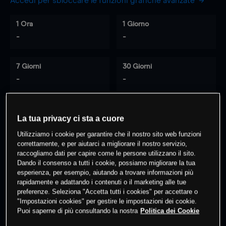
Accedi per sbloccare le funzioni grafiche avanzate
1 Ora
1 Giorno
-
-
7 Giorni
30 Giorni
-
-
La tua privacy ci sta a cuore
0
% dei clienti hanno posizioni
su
Utilizziamo i cookie per garantire che il nostro sito web funzioni
questo prodotto
correttamente, e per aiutarci a migliorare il nostro servizio,
raccogliamo dati per capire come le persone utilizzano il sito.
Dando il consenso a tutti i cookie, possiamo migliorare la tua
Fai trading
esperienza, per esempio, aiutando a trovare informazioni più
rapidamente e adattando i contenuti o il marketing alle tue
preferenze. Seleziona "Accetta tutti i cookies" per accettare o
"Impostazioni cookies" per gestire le impostazioni dei cookie.
Puoi saperne di più consultando la nostra
Politica dei Cookie