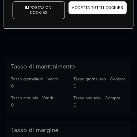
I prezzi sono solo indicativi.
Accedi
per vedere gli ultimi
IMPOSTAZIONI
ACCETTA TUTTI I COOKIES
dati di mercato
Log in
to see latest market data
COOKIES
Tasso di mantenimento
Tasso giornaliero - Vendi
Tasso giornaliero - Compra
0
0
Tasso annuale - Vendi
Tasso annuale - Compra
0
0
Tasso di margine