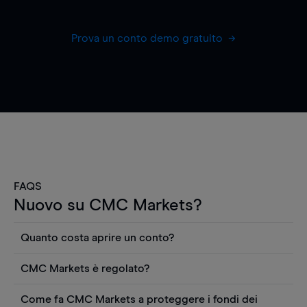
Prova un conto demo gratuito
FAQS
Nuovo su CMC Markets?
Quanto costa aprire un conto?
Non ci sono costi per aprire un conto CFD reale.
CMC Markets è regolato?
Puoi anche visualizzare gratuitamente i prezzi e
CMC Markets Germany GmbH è un broker
utilizzare strumenti come grafici, notizie Reuters
Come fa CMC Markets a proteggere i fondi dei