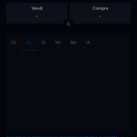
Vendi
Compra
-
-
0
1G
3G
1S
1M
3M
1A