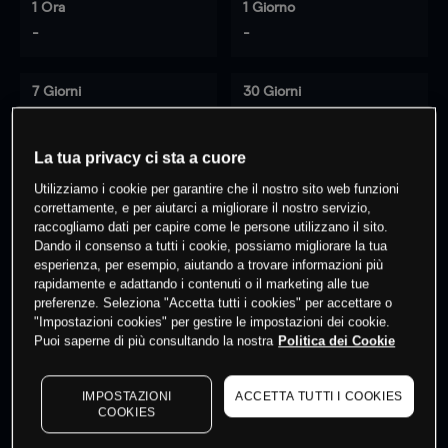
1 Ora
1 Giorno
-
-
7 Giorni
30 Giorni
-
-
La tua privacy ci sta a cuore
Utilizziamo i cookie per garantire che il nostro sito web funzioni
0
% dei clienti hanno posizioni
su
correttamente, e per aiutarci a migliorare il nostro servizio,
raccogliamo dati per capire come le persone utilizzano il sito.
questo prodotto
Dando il consenso a tutti i cookie, possiamo migliorare la tua
esperienza, per esempio, aiutando a trovare informazioni più
rapidamente e adattando i contenuti o il marketing alle tue
Fai trading
preferenze. Seleziona "Accetta tutti i cookies" per accettare o
"Impostazioni cookies" per gestire le impostazioni dei cookie.
Puoi saperne di più consultando la nostra
Politica dei Cookie
IMPOSTAZIONI
ACCETTA TUTTI I COOKIES
COOKIES
I prezzi sono solo indicativi.
Accedi
per vedere gli ultimi