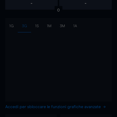
-
-
0
1G
3G
1S
1M
3M
1A
Accedi per sbloccare le funzioni grafiche avanzate