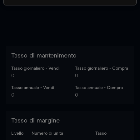
dati di mercato
Log in
to see latest market data
Tasso di mantenimento
Tasso giornaliero - Vendi
Tasso giornaliero - Compra
0
0
Tasso annuale - Vendi
Tasso annuale - Compra
0
0
Tasso di margine
Livello
Numero di unità
Tasso