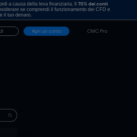
di a causa della leva finanziaria. Il
70% dei conti
onsiderare se comprendi il funzionamento dei CFD e
e il tuo denaro.
di
Apri un conto
CMC Pro