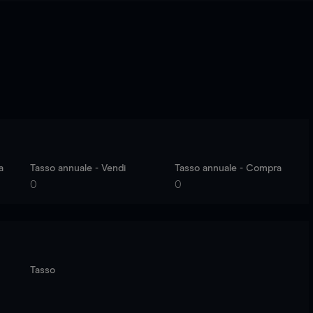
a
Tasso annuale - Vendi
Tasso annuale - Compra
0
0
Tasso