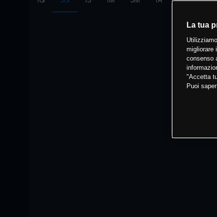
1G
3G
1S
1M
3M
1A
Intervallo:
10
La tua p
Utilizziamo
migliorare 
consenso a
informazion
"Accetta tu
Puoi saper