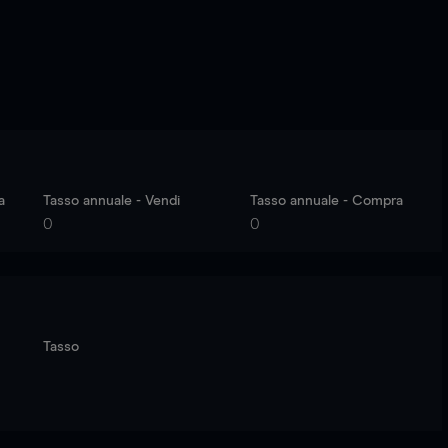
a
Tasso annuale - Vendi
Tasso annuale - Compra
0
0
Tasso