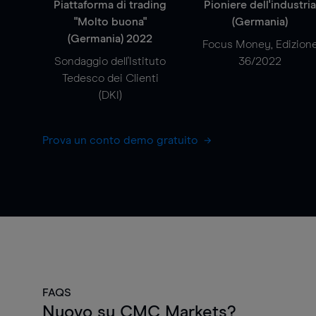
Piattaforma di trading
Pioniere dell'industri
"Molto buona"
(Germania)
(Germania) 2022
Focus Money, Edizion
Sondaggio dell'Istituto
36/2022
Tedesco dei Clienti
(DKI)
Prova un conto demo gratuito
FAQS
Nuovo su CMC Markets?