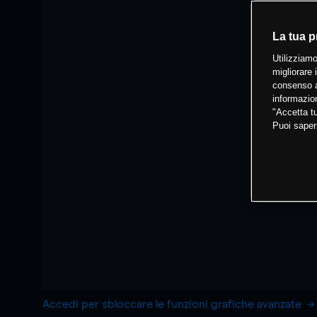
La tua p
Utilizziamo
migliorare 
consenso a
informazion
"Accetta tu
Puoi saper
Accedi per sbloccare le funzioni grafiche avanzate