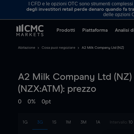
I CFD e le opzioni OTC sono strumenti complessi e 
degli investitori retail perde denaro quando fa 
delle opzioni O
Prodotti
Piattaforma
Analisi 
Abitazione
Cosa puoi negoziare
A2 Milk Company Ltd (NZ)
A2 Milk Company Ltd (NZ)
(NZX:ATM): prezzo
0
0%
0pt
1G
3G
1S
1M
3M
1A
Intervallo:
10