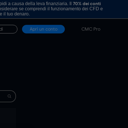
di a causa della leva finanziaria. Il
70% dei conti
onsiderare se comprendi il funzionamento dei CFD e
e il tuo denaro.
di
Apri un conto
CMC Pro