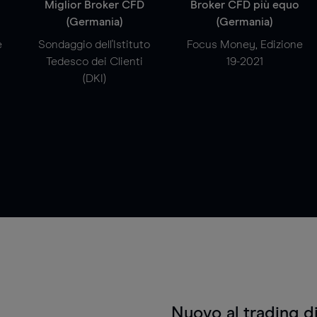
a
Miglior Broker CFD
Broker CFD più equo
(Germania)
(Germania)
e
Sondaggio dell'Istituto
Focus Money, Edizione
Tedesco dei Clienti
19-2021
(DKI)
Nuovo al trading d