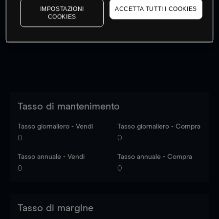
IMPOSTAZIONI
ACCETTA TUTTI I COOKIES
I prezzi sono solo indicativi.
Accedi
per vedere gli ultimi
COOKIES
dati di mercato
Log in
to see latest market data
Tasso di mantenimento
Tasso giornaliero - Vendi
Tasso giornaliero - Compra
0
0
Tasso annuale - Vendi
Tasso annuale - Compra
0
0
Tasso di margine