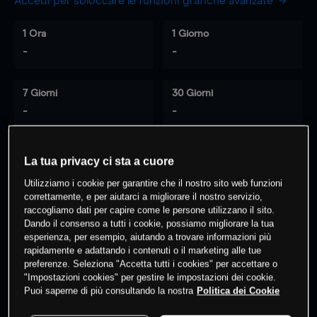
Accedi per sbloccare le funzioni grafiche avanzate
1 Ora
1 Giorno
-
-
7 Giorni
30 Giorni
-
-
La tua privacy ci sta a cuore
0
% dei clienti hanno posizioni
su
Utilizziamo i cookie per garantire che il nostro sito web funzioni
questo prodotto
correttamente, e per aiutarci a migliorare il nostro servizio,
raccogliamo dati per capire come le persone utilizzano il sito.
Dando il consenso a tutti i cookie, possiamo migliorare la tua
esperienza, per esempio, aiutando a trovare informazioni più
Fai trading
rapidamente e adattando i contenuti o il marketing alle tue
preferenze. Seleziona "Accetta tutti i cookies" per accettare o
"Impostazioni cookies" per gestire le impostazioni dei cookie.
Puoi saperne di più consultando la nostra
Politica dei Cookie