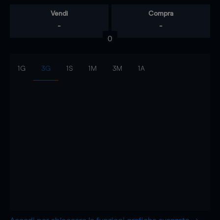
Vendi
Compra
-
-
0
1G
3G
1S
1M
3M
1A