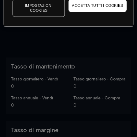
IMPOSTAZIONI
ACCETTA TUTTI I COOKIES
I prezzi sono solo indicativi.
Accedi
per vedere gli ultimi
COOKIES
dati di mercato
Log in
to see latest market data
Tasso di mantenimento
Tasso giornaliero - Vendi
Tasso giornaliero - Compra
0
0
Tasso annuale - Vendi
Tasso annuale - Compra
0
0
Tasso di margine