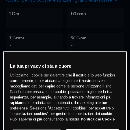
Accedi per sbloccare le funzioni grafiche avanzate
1 Ora
1 Giorno
-
-
7 Giorni
30 Giorni
-
-
La tua privacy ci sta a cuore
0
% dei clienti hanno posizioni
su
Utilizziamo i cookie per garantire che il nostro sito web funzioni
questo prodotto
correttamente, e per aiutarci a migliorare il nostro servizio,
raccogliamo dati per capire come le persone utilizzano il sito.
Dando il consenso a tutti i cookie, possiamo migliorare la tua
esperienza, per esempio, aiutando a trovare informazioni più
Fai trading
rapidamente e adattando i contenuti o il marketing alle tue
preferenze. Seleziona "Accetta tutti i cookies" per accettare o
"Impostazioni cookies" per gestire le impostazioni dei cookie.
Puoi saperne di più consultando la nostra
Politica dei Cookie