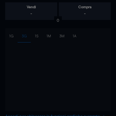
Vendi
Compra
-
-
0
1G
3G
1S
1M
3M
1A