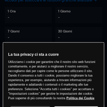
Accedi per sbloccare le funzioni grafiche avanzate
1 Ora
1 Giorno
-
-
7 Giorni
30 Giorni
-
-
La tua privacy ci sta a cuore
0
% dei clienti hanno posizioni
su
Utilizziamo i cookie per garantire che il nostro sito web funzioni
questo prodotto
correttamente, e per aiutarci a migliorare il nostro servizio,
raccogliamo dati per capire come le persone utilizzano il sito.
Dando il consenso a tutti i cookie, possiamo migliorare la tua
esperienza, per esempio, aiutando a trovare informazioni più
Fai trading
rapidamente e adattando i contenuti o il marketing alle tue
preferenze. Seleziona "Accetta tutti i cookies" per accettare o
"Impostazioni cookies" per gestire le impostazioni dei cookie.
Puoi saperne di più consultando la nostra
Politica dei Cookie