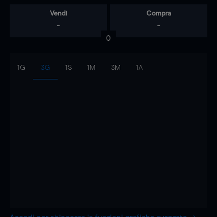
Vendi
Compra
-
-
0
1G
3G
1S
1M
3M
1A