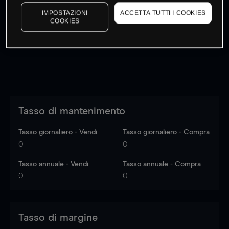
I prezzi sono solo indicativi.
Accedi
per vedere gli ultimi
IMPOSTAZIONI
ACCETTA TUTTI I COOKIES
dati di mercato
Log in
to see latest market data
COOKIES
Tasso di mantenimento
Tasso giornaliero - Vendi
Tasso giornaliero - Compra
0
0
Tasso annuale - Vendi
Tasso annuale - Compra
0
0
Tasso di margine