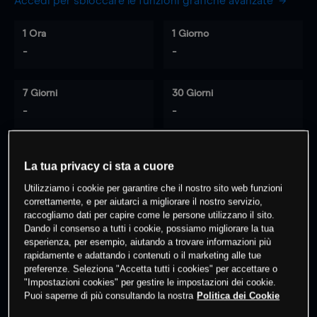
Accedi per sbloccare le funzioni grafiche avanzate
1 Ora
1 Giorno
-
-
7 Giorni
30 Giorni
-
-
La tua privacy ci sta a cuore
0
% dei clienti hanno posizioni
su
Utilizziamo i cookie per garantire che il nostro sito web funzioni
questo prodotto
correttamente, e per aiutarci a migliorare il nostro servizio,
raccogliamo dati per capire come le persone utilizzano il sito.
Dando il consenso a tutti i cookie, possiamo migliorare la tua
Fai trading
esperienza, per esempio, aiutando a trovare informazioni più
rapidamente e adattando i contenuti o il marketing alle tue
preferenze. Seleziona "Accetta tutti i cookies" per accettare o
"Impostazioni cookies" per gestire le impostazioni dei cookie.
Puoi saperne di più consultando la nostra
Politica dei Cookie