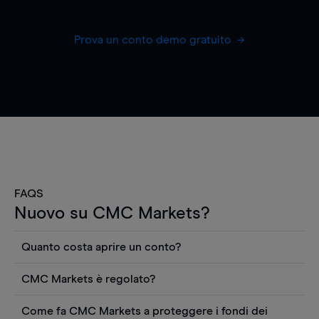
Prova un conto demo gratuito
FAQS
Nuovo su CMC Markets?
Quanto costa aprire un conto?
Non ci sono costi per aprire un conto CFD reale.
CMC Markets è regolato?
Puoi anche visualizzare gratuitamente i prezzi e
CMC Markets Germany GmbH è un broker
utilizzare strumenti come grafici, notizie Reuters
Come fa CMC Markets a proteggere i fondi dei