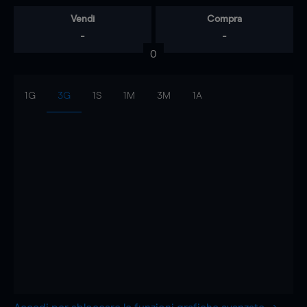
Vendi
Compra
-
-
0
1G
3G
1S
1M
3M
1A