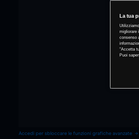
La tua p
Utilizziamo
migliorare 
consenso a
informazion
"Accetta tu
Puoi saper
Accedi per sbloccare le funzioni grafiche avanzate