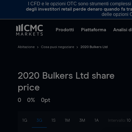
I CFD e le opzioni OTC sono strumenti complessi e 
degli investitori retail perde denaro quando fa 
delle opzioni O
Prodotti
Piattaforma
Analisi 
Abitazione
Cosa puoi negoziare
2020 Bulkers Ltd
2020 Bulkers Ltd
share
price
0
0%
0pt
1G
3G
1S
1M
3M
1A
Intervallo:
10