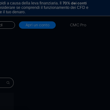
di a causa della leva finanziaria. Il
70% dei conti
onsiderare se comprendi il funzionamento dei CFD e
e il tuo denaro.
di
Apri un conto
CMC Pro