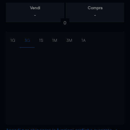
Vendi
Compra
-
-
0
1G
3G
1S
1M
3M
1A