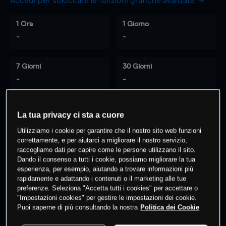
Accedi per sbloccare le funzioni grafiche avanzate
1 Ora
1 Giorno
-
-
7 Giorni
30 Giorni
-
-
La tua privacy ci sta a cuore
0
% dei clienti hanno posizioni
su
Utilizziamo i cookie per garantire che il nostro sito web funzioni
questo prodotto
correttamente, e per aiutarci a migliorare il nostro servizio,
raccogliamo dati per capire come le persone utilizzano il sito.
Dando il consenso a tutti i cookie, possiamo migliorare la tua
esperienza, per esempio, aiutando a trovare informazioni più
Fai trading
rapidamente e adattando i contenuti o il marketing alle tue
preferenze. Seleziona "Accetta tutti i cookies" per accettare o
"Impostazioni cookies" per gestire le impostazioni dei cookie.
Puoi saperne di più consultando la nostra
Politica dei Cookie