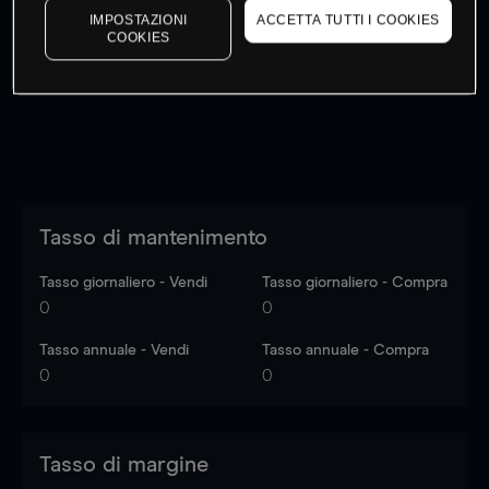
IMPOSTAZIONI
ACCETTA TUTTI I COOKIES
I prezzi sono solo indicativi.
Accedi
per vedere gli ultimi
COOKIES
dati di mercato
Log in
to see latest market data
Tasso di mantenimento
Tasso giornaliero - Vendi
Tasso giornaliero - Compra
0
0
Tasso annuale - Vendi
Tasso annuale - Compra
0
0
Tasso di margine