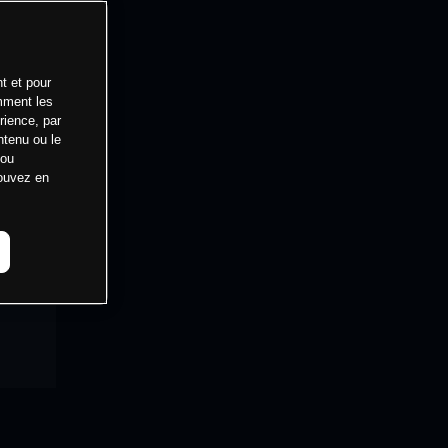
t et pour
mment les
rience, par
ntenu ou le
 ou
pouvez en