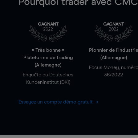
Pourquoi trader
avec CMC 
GAGNANT
GAGNANT
2022
2022
« Très bonne »
Pionnier de l'industri
Plateforme de trading
(Allemagne)
(Allemagne)
Focus Money, numér
Enquête du Deutsches
36/2022
Kundeninstitut (DKI)
Essayez un compte démo gratuit