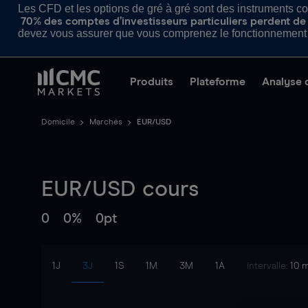
Les CFD et les options de gré à gré sont des instruments com
70% des comptes d’investisseurs particuliers perdent de l
devez vous assurer que vous comprenez le fonctionnement d
Produits
Plateforme
Analyse 
Domicile
Marchés
EUR/USD
EUR/USD
cours
0
0%
0pt
1J
3J
1S
1M
3M
1A
intervalle:
10 