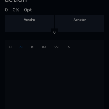
0
0%
0pt
Vendre
Acheter
-
-
0
1J
3J
1S
1M
3M
1A