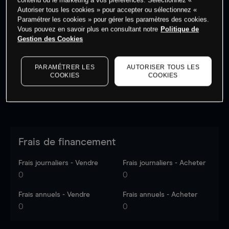
Autoriser tous les cookies » pour accepter ou sélectionnez «
Paramétrer les cookies » pour gérer les paramètres des cookies.
Vous pouvez en savoir plus en consultant notre
Politique de
Les prix sont indicatifs.
Connectez-vous
pour voir les
Gestion des Cookies
dernières données du marché.
Log in
to see latest
market data
PARAMÉTRER LES
AUTORISER TOUS LES
COOKIES
COOKIES
Frais de financement
Frais journaliers - Vendre
Frais journaliers - Acheter
0
0
Frais annuels - Vendre
Frais annuels - Acheter
0
0