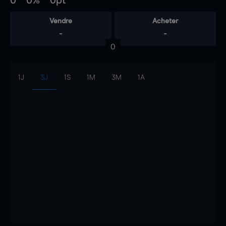
0
0%
0pt
Vendre
Acheter
-
-
0
1J
3J
1S
1M
3M
1A