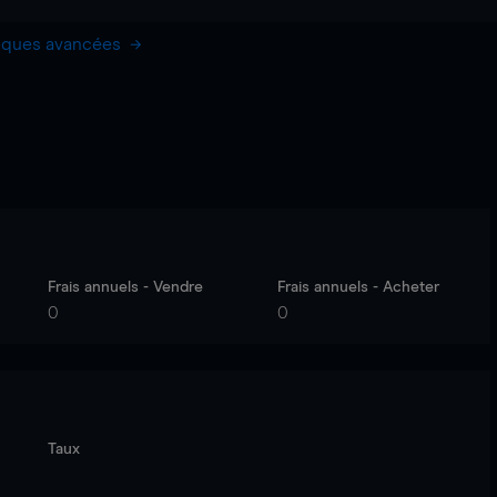
hiques avancées
Frais annuels - Vendre
Frais annuels - Acheter
0
0
Taux