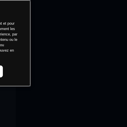
t et pour
mment les
rience, par
ntenu ou le
 ou
pouvez en