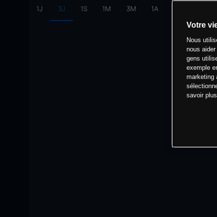
1J
3J
1S
1M
3M
1A
intervalle:
10 
Votre vi
Nous utili
nous aider
gens utilis
exemple en
marketing 
sélectionn
savoir plu