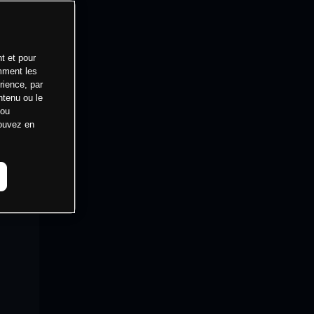
t et pour
mment les
rience, par
ntenu ou le
 ou
pouvez en