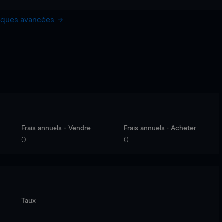
hiques avancées
Frais annuels - Vendre
Frais annuels - Acheter
0
0
Taux