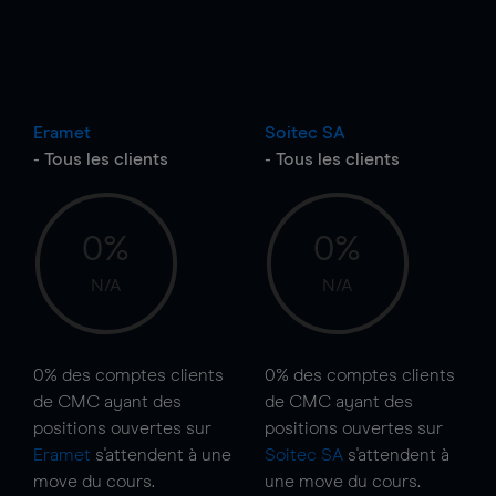
Eramet
Soitec SA
- Tous les clients
- Tous les clients
0%
0%
N/A
N/A
0%
des comptes clients
0%
des comptes clients
de CMC ayant des
de CMC ayant des
positions ouvertes sur
positions ouvertes sur
Eramet
s'attendent à une
Soitec SA
s'attendent à
move
du cours.
une
move
du cours.