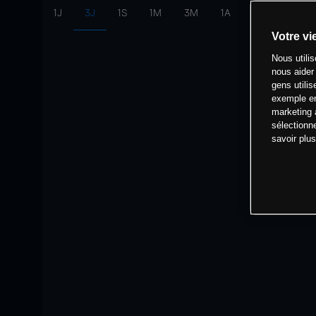
1J
3J
1S
1M
3M
1A
intervalle:
10 
Votre vi
Nous utili
nous aider
gens utilis
exemple en
marketing 
sélectionn
savoir plu