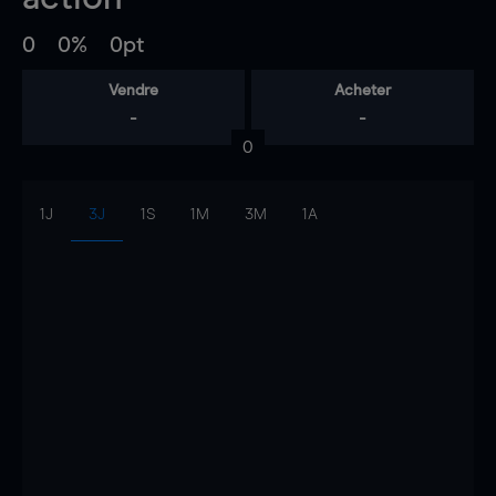
0
0%
0pt
Vendre
Acheter
-
-
0
1J
3J
1S
1M
3M
1A