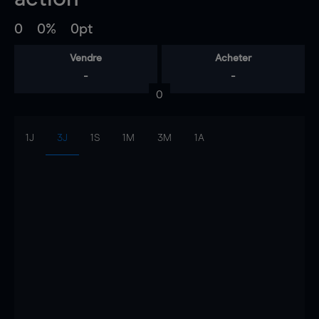
0
0%
0pt
Vendre
Acheter
-
-
0
1J
3J
1S
1M
3M
1A