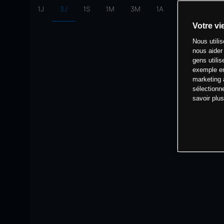
1J
3J
1S
1M
3M
1A
intervalle:
10 
Votre vi
Nous utili
nous aider
gens utilis
exemple en
marketing 
sélectionn
savoir plu