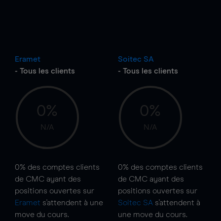
Eramet
Soitec SA
- Tous les clients
- Tous les clients
0%
0%
N/A
N/A
0%
des comptes clients
0%
des comptes clients
de CMC ayant des
de CMC ayant des
positions ouvertes sur
positions ouvertes sur
Eramet
s'attendent à une
Soitec SA
s'attendent à
move
du cours.
une
move
du cours.