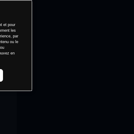
t et pour
mment les
rience, par
ntenu ou le
 ou
pouvez en