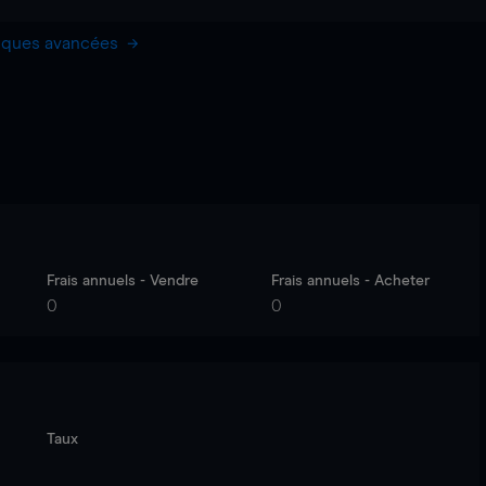
hiques avancées
Frais annuels - Vendre
Frais annuels - Acheter
0
0
Taux