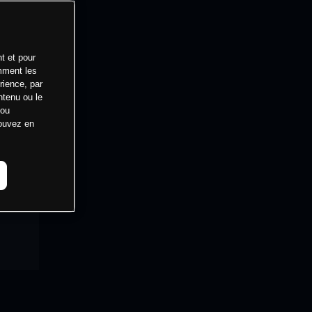
t et pour
mment les
rience, par
ntenu ou le
 ou
pouvez en