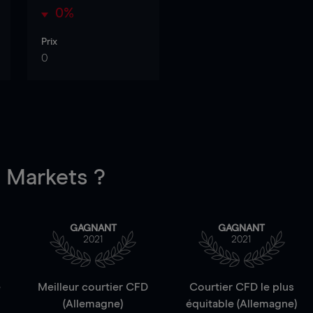
0%
Prix
0
Markets ?
GAGNANT
GAGNANT
2021
2021
e
Meilleur courtier CFD
Courtier CFD le plus
(Allemagne)
équitable (Allemagne)