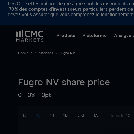
Les CFD et les options de gré à gré sont des instruments com
70% des comptes d’investisseurs particuliers perdent de l
devez vous assurer que vous comprenez le fonctionnement d
Produits
Plateforme
Analyse 
Domicile
Marchés
Fugro NV
Fugro NV
share price
0
0%
0pt
1J
3J
1S
1M
3M
1A
intervalle:
10 