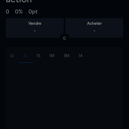
0
0%
0pt
Vendre
Acheter
-
-
0
1J
3J
1S
1M
3M
1A