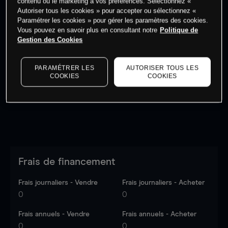
contenu ou le marketing à vos préférences. Sélectionnez «
Autoriser tous les cookies » pour accepter ou sélectionnez «
Paramétrer les cookies » pour gérer les paramètres des cookies.
Vous pouvez en savoir plus en consultant notre
Politique de
Gestion des Cookies
Les prix sont indicatifs.
Connectez-vous
pour voir les
dernières données du marché.
Log in
to see latest
PARAMÉTRER LES
AUTORISER TOUS LES
market data
COOKIES
COOKIES
Frais de financement
Frais journaliers - Vendre
Frais journaliers - Acheter
0
0
Frais annuels - Vendre
Frais annuels - Acheter
0
0