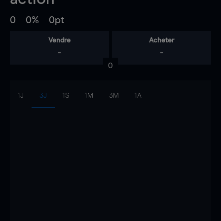
0
0%
0pt
Vendre
Acheter
-
-
0
1J
3J
1S
1M
3M
1A