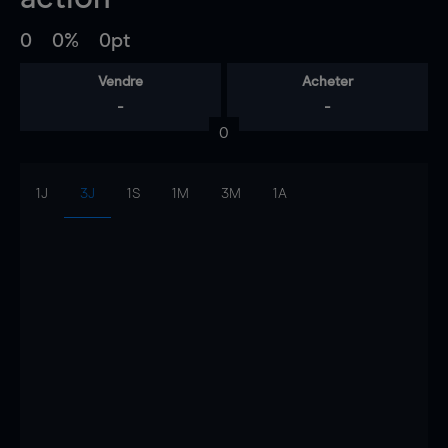
0
0%
0pt
Vendre
Acheter
-
-
0
1J
3J
1S
1M
3M
1A