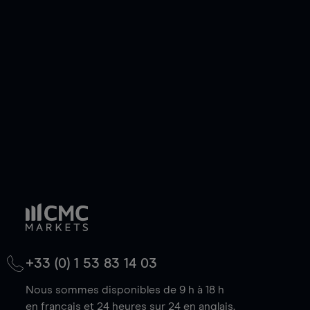
ou courte et ouvrir une position sur l'instrument
de votre choix, que le prix soit en hausse ou en
baisse.
+33 (0) 1 53 83 14 03
Nous sommes disponibles de 9 h à 18 h
en français et 24 heures sur 24 en anglais.