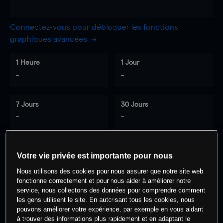
Connectez-vous pour débloquer les fonctions
graphiques avancées
1 Heure
1 Jour
-
-
7 Jours
30 Jours
-
-
Votre vie privée est importante pour nous
0
% des clients ont une position à
sur
Nous utilisons des cookies pour nous assurer que notre site web
cet actif
fonctionne correctement et pour nous aider à améliorer notre
service, nous collectons des données pour comprendre comment
les gens utilisent le site. En autorisant tous les cookies, nous
Commencez à trader
pouvons améliorer votre expérience, par exemple en vous aidant
à trouver des informations plus rapidement et en adaptant le