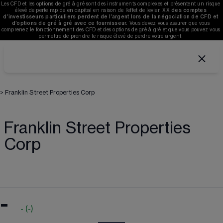
Les CFD et les options de gré à gré sont des instruments complexes et présentent un risque 
élevé de perte rapide en capital en raison de l’effet de levier. 
XX
des comptes 
d’investisseurs particuliers perdent de l’argent lors de la négociation de CFD et 
d’options de gré à gré avec ce fournisseur. 
V
ous devez vous assurer que vous 
comprenez le fonctionnement des CFD et des options de gré à gré et que vous pouvez vous 
permettre de prendre le risque élevé de perdre votre argent. 
>
Franklin Street Properties Corp
Franklin Street Properties
Corp
-
-
(
-
)