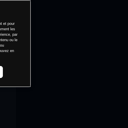
t et pour
mment les
rience, par
ntenu ou le
 ou
pouvez en