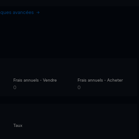
hiques avancées
Frais annuels - Vendre
Frais annuels - Acheter
0
0
Taux