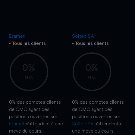
Eramet
Soitec SA
- Tous les clients
- Tous les clients
0%
0%
N/A
N/A
0%
des comptes clients
0%
des comptes clients
de CMC ayant des
de CMC ayant des
positions ouvertes sur
positions ouvertes sur
Eramet
s'attendent à une
Soitec SA
s'attendent à
move
du cours.
une
move
du cours.