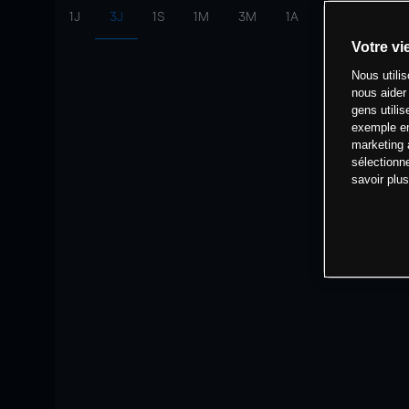
1J
3J
1S
1M
3M
1A
intervalle:
10 
Votre vi
Nous utili
nous aider
gens utilis
exemple en
marketing 
sélectionn
savoir plu