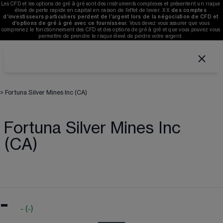
Les CFD et les options de gré à gré sont des instruments complexes et présentent un risque 
élevé de perte rapide en capital en raison de l’effet de levier. 
XX
des comptes 
d’investisseurs particuliers perdent de l’argent lors de la négociation de CFD et 
d’options de gré à gré avec ce fournisseur. 
V
ous devez vous assurer que vous 
comprenez le fonctionnement des CFD et des options de gré à gré et que vous pouvez vous 
permettre de prendre le risque élevé de perdre votre argent. 
>
Fortuna Silver Mines Inc (CA)
Fortuna Silver Mines Inc
(CA)
-
-
(
-
)