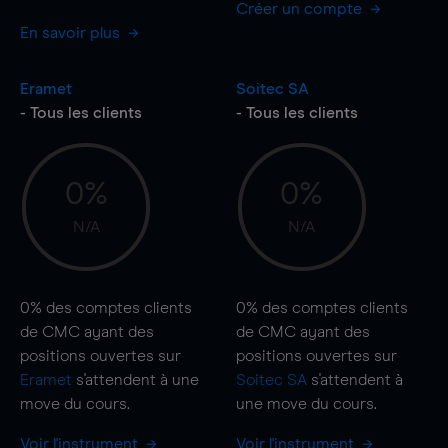
Créer un compte
En savoir plus
Eramet
Soitec SA
- Tous les clients
- Tous les clients
0%
0%
N/A
N/A
0%
des comptes clients
0%
des comptes clients
de CMC ayant des
de CMC ayant des
positions ouvertes sur
positions ouvertes sur
Eramet
s'attendent à une
Soitec SA
s'attendent à
move
du cours.
une
move
du cours.
Voir l'instrument
Voir l'instrument