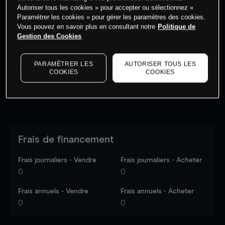
Autoriser tous les cookies » pour accepter ou sélectionnez «
Paramétrer les cookies » pour gérer les paramètres des cookies.
Vous pouvez en savoir plus en consultant notre
Politique de
Les prix sont indicatifs.
Connectez-vous
pour voir les
Gestion des Cookies
dernières données du marché.
Log in
to see latest
market data
PARAMÉTRER LES
AUTORISER TOUS LES
COOKIES
COOKIES
Frais de financement
Frais journaliers - Vendre
Frais journaliers - Acheter
0
0
Frais annuels - Vendre
Frais annuels - Acheter
0
0