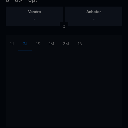
0
0%
0pt
Vendre
Acheter
-
-
0
1J
3J
1S
1M
3M
1A