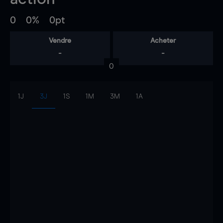
0
0%
0pt
Vendre
Acheter
-
-
0
1J
3J
1S
1M
3M
1A