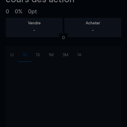
0
0%
0pt
Vendre
Acheter
-
-
0
1J
3J
1S
1M
3M
1A