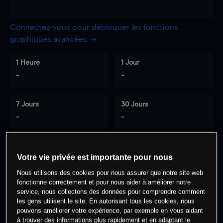
Connectez-vous pour débloquer les fonctions
graphiques avancées
1 Heure
1 Jour
-
-
7 Jours
30 Jours
-
-
Votre vie privée est importante pour nous
0
% des clients ont une position à
sur
Nous utilisons des cookies pour nous assurer que notre site web
cet actif
fonctionne correctement et pour nous aider à améliorer notre
service, nous collectons des données pour comprendre comment
les gens utilisent le site. En autorisant tous les cookies, nous
Commencez à trader
pouvons améliorer votre expérience, par exemple en vous aidant
à trouver des informations plus rapidement et en adaptant le