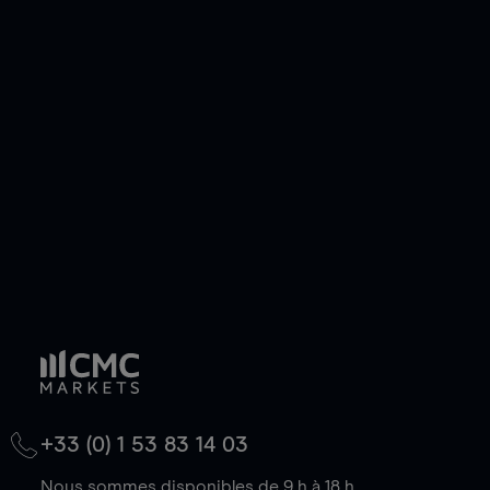
pouvez également prendre une position longue
ou courte et ouvrir une position sur l'instrument
de votre choix, que le prix soit en hausse ou en
baisse.
+33 (0) 1 53 83 14 03
Nous sommes disponibles de 9 h à 18 h