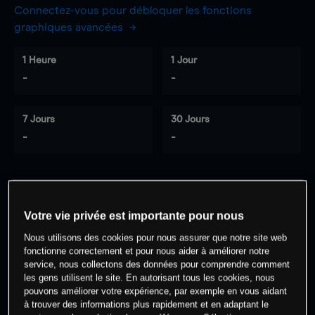
Connectez-vous pour débloquer les fonctions
graphiques avancées
1 Heure
1 Jour
-
-
7 Jours
30 Jours
-
-
0
% des clients ont une position à
sur
Votre vie privée est importante pour nous
cet actif
Nous utilisons des cookies pour nous assurer que notre site web
fonctionne correctement et pour nous aider à améliorer notre
Commencez à trader
service, nous collectons des données pour comprendre comment
les gens utilisent le site. En autorisant tous les cookies, nous
pouvons améliorer votre expérience, par exemple en vous aidant
à trouver des informations plus rapidement et en adaptant le