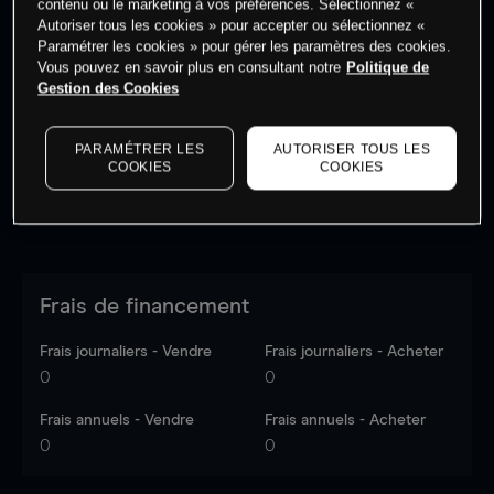
contenu ou le marketing à vos préférences. Sélectionnez «
Autoriser tous les cookies » pour accepter ou sélectionnez «
Paramétrer les cookies » pour gérer les paramètres des cookies.
Les prix sont indicatifs.
Connectez-vous
pour voir les
Vous pouvez en savoir plus en consultant notre
Politique de
dernières données du marché.
Log in
to see latest
Gestion des Cookies
market data
PARAMÉTRER LES
AUTORISER TOUS LES
COOKIES
COOKIES
Frais de financement
Frais journaliers - Vendre
Frais journaliers - Acheter
0
0
Frais annuels - Vendre
Frais annuels - Acheter
0
0