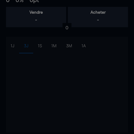
0
0%
0pt
Vendre
Acheter
-
-
0
1J
3J
1S
1M
3M
1A