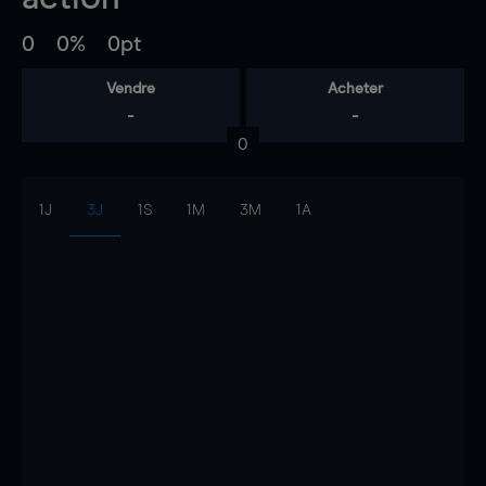
0
0%
0pt
Vendre
Acheter
-
-
0
1J
3J
1S
1M
3M
1A