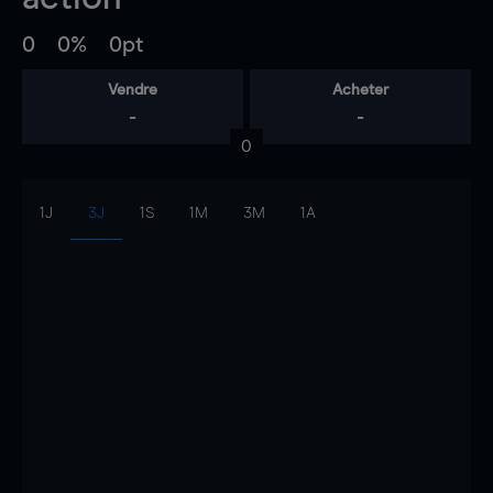
0
0%
0pt
Vendre
Acheter
-
-
0
1J
3J
1S
1M
3M
1A