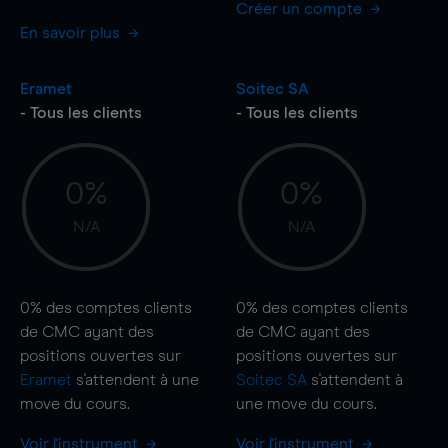
Créer un compte
En savoir plus
Eramet
Soitec SA
- Tous les clients
- Tous les clients
0%
0%
N/A
N/A
0%
des comptes clients
0%
des comptes clients
de CMC ayant des
de CMC ayant des
positions ouvertes sur
positions ouvertes sur
Eramet
s'attendent à une
Soitec SA
s'attendent à
move
du cours.
une
move
du cours.
Voir l'instrument
Voir l'instrument