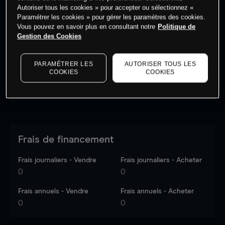
Autoriser tous les cookies » pour accepter ou sélectionnez «
Paramétrer les cookies » pour gérer les paramètres des cookies.
Vous pouvez en savoir plus en consultant notre
Politique de
Les prix sont indicatifs.
Connectez-vous
pour voir les
Gestion des Cookies
dernières données du marché.
Log in
to see latest
market data
PARAMÉTRER LES
AUTORISER TOUS LES
COOKIES
COOKIES
Frais de financement
Frais journaliers - Vendre
Frais journaliers - Acheter
0
0
Frais annuels - Vendre
Frais annuels - Acheter
0
0