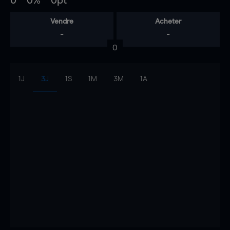
0
0%
0pt
Vendre
Acheter
-
-
0
1J
3J
1S
1M
3M
1A