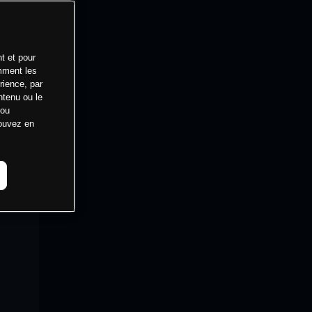
t et pour
mment les
rience, par
ntenu ou le
 ou
pouvez en