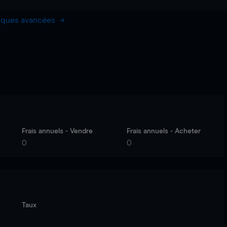
hiques avancées
Frais annuels - Vendre
Frais annuels - Acheter
0
0
Taux