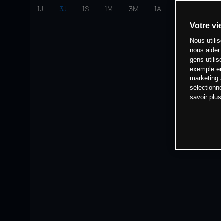
1J
3J
1S
1M
3M
1A
intervalle:
10 
Votre vi
Nous utili
nous aider
gens utilis
exemple en
marketing 
sélectionn
savoir plu