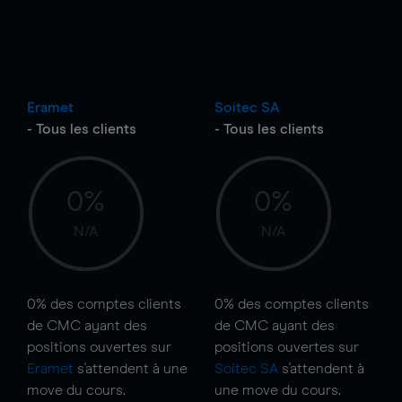
Eramet
Soitec SA
- Tous les clients
- Tous les clients
0%
0%
N/A
N/A
0%
des comptes clients
0%
des comptes clients
de CMC ayant des
de CMC ayant des
positions ouvertes sur
positions ouvertes sur
Eramet
s'attendent à une
Soitec SA
s'attendent à
move
du cours.
une
move
du cours.