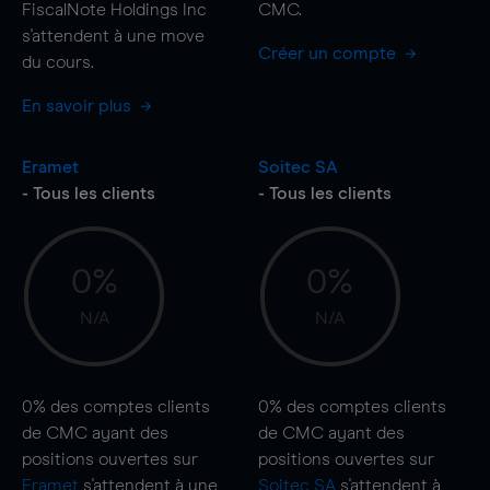
FiscalNote Holdings Inc
CMC.
s'attendent à une
move
Créer un compte
du cours.
En savoir plus
Eramet
Soitec SA
- Tous les clients
- Tous les clients
0%
0%
N/A
N/A
0%
des comptes clients
0%
des comptes clients
de CMC ayant des
de CMC ayant des
positions ouvertes sur
positions ouvertes sur
Eramet
s'attendent à une
Soitec SA
s'attendent à