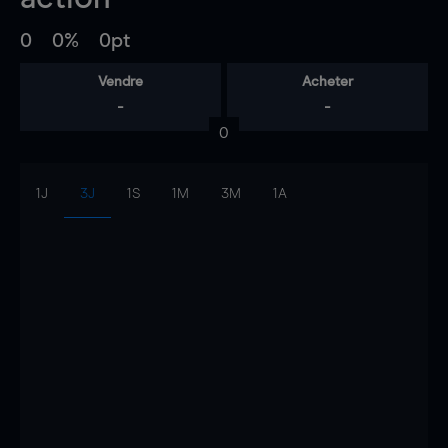
0
0%
0pt
Vendre
Acheter
-
-
0
1J
3J
1S
1M
3M
1A