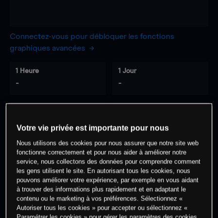
Connectez-vous pour débloquer les fonctions
graphiques avancées
1 Heure
1 Jour
-
-
7 Jours
30 Jours
-
-
Votre vie privée est importante pour nous
Nous utilisons des cookies pour nous assurer que notre site web
fonctionne correctement et pour nous aider à améliorer notre
service, nous collectons des données pour comprendre comment
0
% des clients ont une position à
sur
les gens utilisent le site. En autorisant tous les cookies, nous
cet actif
pouvons améliorer votre expérience, par exemple en vous aidant
à trouver des informations plus rapidement et en adaptant le
contenu ou le marketing à vos préférences. Sélectionnez «
Autoriser tous les cookies » pour accepter ou sélectionnez «
Commencez à trader
Paramétrer les cookies » pour gérer les paramètres des cookies.