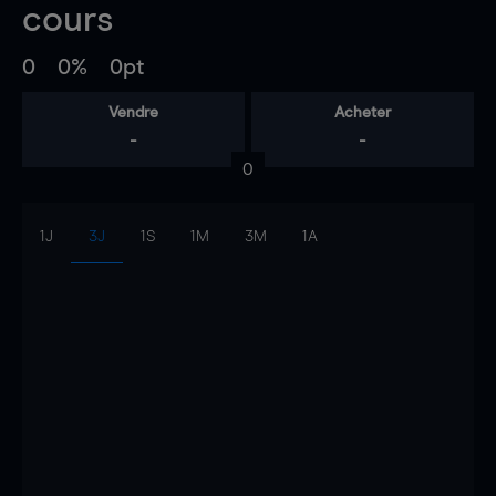
cours
0
0%
0pt
Vendre
Acheter
-
-
0
1J
3J
1S
1M
3M
1A