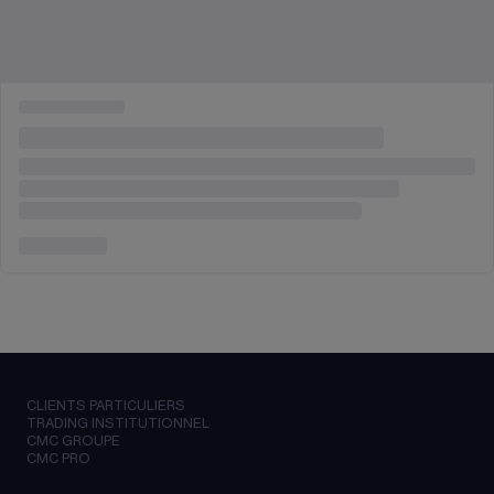
CLIENTS PARTICULIERS
TRADING INSTITUTIONNEL
CMC GROUPE
CMC PRO