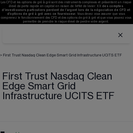
Les CFD et les options de gré à gré sont des instruments complexes et présentent un risque 
élevé de perte rapide en capital en raison de l’effet de levier. 
XX
des comptes 
d’investisseurs particuliers perdent de l’argent lors de la négociation de CFD et 
d’options de gré à gré avec ce fournisseur. 
V
ous devez vous assurer que vous 
comprenez le fonctionnement des CFD et des options de gré à gré et que vous pouvez vous 
permettre de prendre le risque élevé de perdre votre argent. 
>
First Trust Nasdaq Clean Edge Smart Grid Infrastructure UCITS ETF
First Trust Nasdaq Clean
Edge Smart Grid
Infrastructure UCITS ETF
-