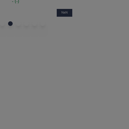
-
(
-
)
NaN